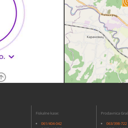
Fiskalne kase:
Prodavnica Grač
061/404-042
063/398-722