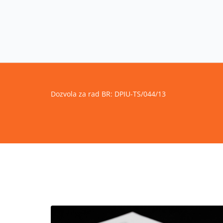
Dozvola za rad BR: DPIU-TS/044/13