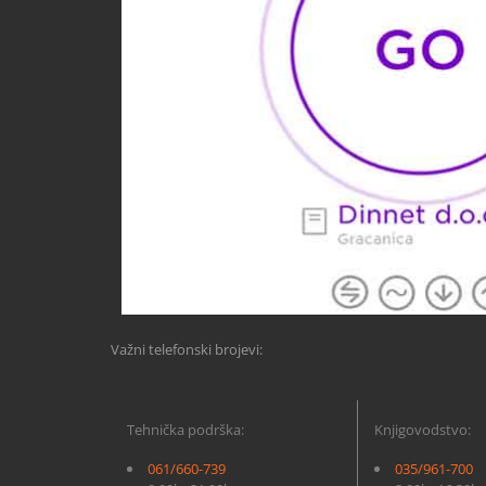
Važni telefonski brojevi:
Tehnička podrška:
Knjigovodstvo:
061/660-739
035/961-700