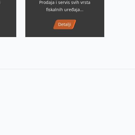
i
Prodaja i servis svih vrsta
fiskalnih uređaja...
Detalji