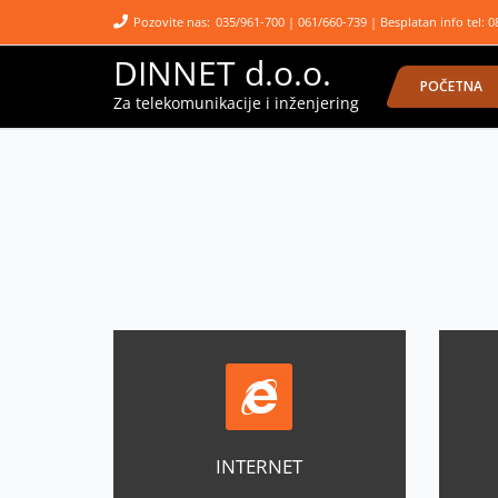
Pozovite nas:
035/961-700 | 061/660-739 | Besplatan info tel: 0
DINNET d.o.o.
POČETNA
Za telekomunikacije i inženjering
INTERNET