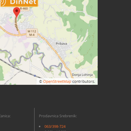
anica:
Prodavnica Srebrenik:
063/398-724