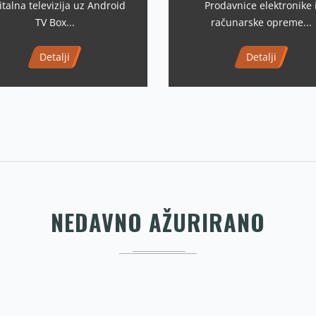
italna televizija uz Android
Prodavnice elektronike 
TV Box...
računarske opreme...
Detalji
Detalji
NEDAVNO AŽURIRANO