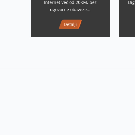
Internet već od 20KM, bez
Dig
ugovorne obaveze...
Detalji