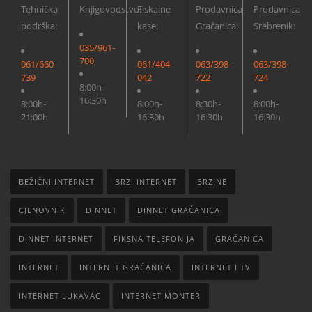
Tehnička
Knjigovodstvo:
Fiskalne
Prodavnica
Prodavnica
podrška:
kase:
Gračanica:
Srebrenik:
035/961-
700
061/660-
061/404-
063/398-
063/398-
739
042
722
724
8:00h-
16:30h
8:00h-
8:00h-
8:30h-
8:00h-
21:00h
16:30h
16:30h
16:30h
BEŽIČNI INTERNET
BRZI INTERNET
BRZINE
CJENOVNIK
DINNET
DINNET GRAČANICA
DINNET INTERNET
FIKSNA TELEFONIJA
GRAČANICA
INTERNET
INTERNET GRAČANICA
INTERNET I TV
INTERNET LUKAVAC
INTERNET MONTER