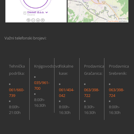
Važni telefonski brojevi:
Tehnička
Knjigovodstvo:
Fiskalne
Prodavnica
Prodavnica
podrška:
kase:
Gračanica:
Srebrenik:
035/961-
700
061/660-
061/404-
063/398-
063/398-
739
042
722
724
8:00h-
16:30h
8:00h-
8:00h-
8:30h-
8:00h-
21:00h
16:30h
16:30h
16:30h