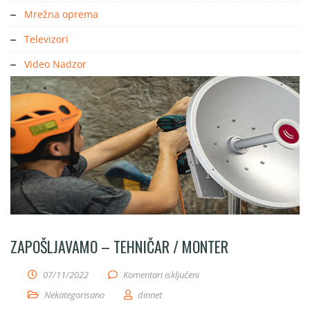
Mrežna oprema
Televizori
Video Nadzor
ZAPOŠLJAVAMO – TEHNIČAR / MONTER
za Zapošljavamo – Tehničar 
07/11/2022
Komentari isključeni
Nekategorisano
dinnet