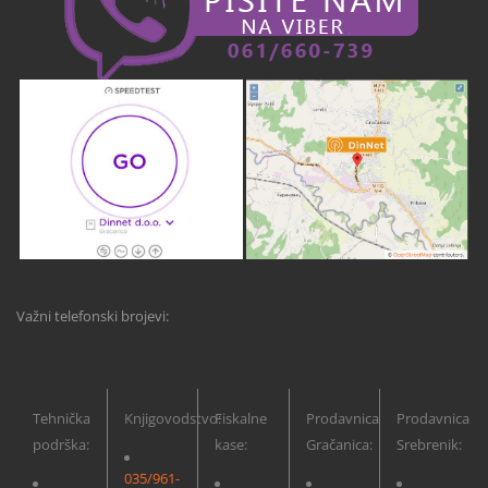
Važni telefonski brojevi:
Tehnička
Knjigovodstvo:
Fiskalne
Prodavnica
Prodavnica
podrška:
kase:
Gračanica:
Srebrenik:
035/961-