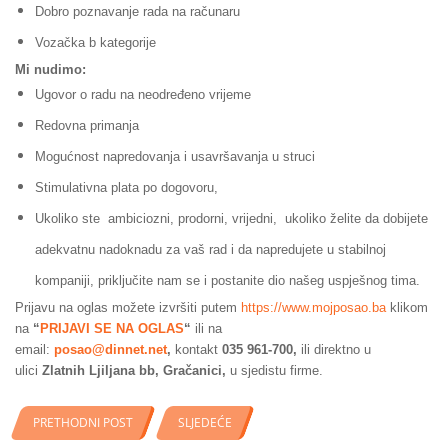
Dobro poznavanje rada na računaru
Vozačka b kategorije
Mi nudimo:
Ugovor o radu na neodređeno vrijeme
Redovna primanja
Mogućnost napredovanja i usavršavanja u struci
Stimulativna plata po dogovoru,
Ukoliko ste ambiciozni, prodorni, vrijedni, ukoliko želite da dobijete
adekvatnu nadoknadu za vaš rad i da napredujete u stabilnoj
kompaniji, priključite nam se i postanite dio našeg uspješnog tima.
Prijavu na oglas možete izvršiti putem
https://www.mojposao.ba
klikom
na
“
PRIJAVI SE NA OGLAS
“
ili na
email:
posao@dinnet.net
,
kontakt
035 961-700,
ili direktno u
ulici
Zlatnih Ljiljana bb, Gračanici,
u sjedistu firme.
PRETHODNI POST
SLJEDEĆE