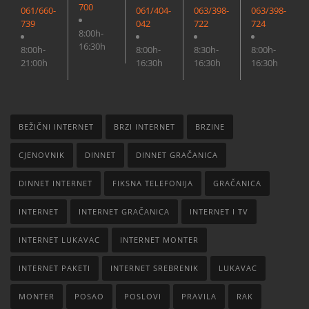
700
061/660-
061/404-
063/398-
063/398-
739
042
722
724
8:00h-
16:30h
8:00h-
8:00h-
8:30h-
8:00h-
21:00h
16:30h
16:30h
16:30h
BEŽIČNI INTERNET
BRZI INTERNET
BRZINE
CJENOVNIK
DINNET
DINNET GRAČANICA
DINNET INTERNET
FIKSNA TELEFONIJA
GRAČANICA
INTERNET
INTERNET GRAČANICA
INTERNET I TV
INTERNET LUKAVAC
INTERNET MONTER
INTERNET PAKETI
INTERNET SREBRENIK
LUKAVAC
MONTER
POSAO
POSLOVI
PRAVILA
RAK